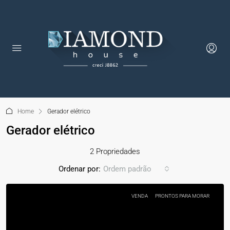
Home
Gerador elétrico
Gerador elétrico
2 Propriedades
Ordenar por:
Ordem padrão
VENDA
PRONTOS PARA MORAR