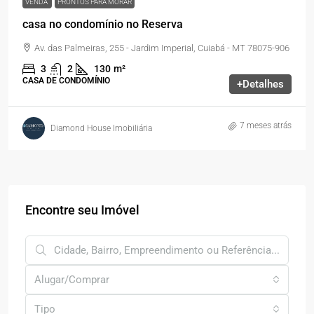
VENDA
PRONTOS PARA MORAR
casa no condomínio no Reserva
Av. das Palmeiras, 255 - Jardim Imperial, Cuiabá - MT 78075-906
3
2
130
m²
CASA DE CONDOMÍNIO
+Detalhes
7 meses atrás
Diamond House Imobiliária
Encontre seu Imóvel
Alugar/Comprar
Tipo