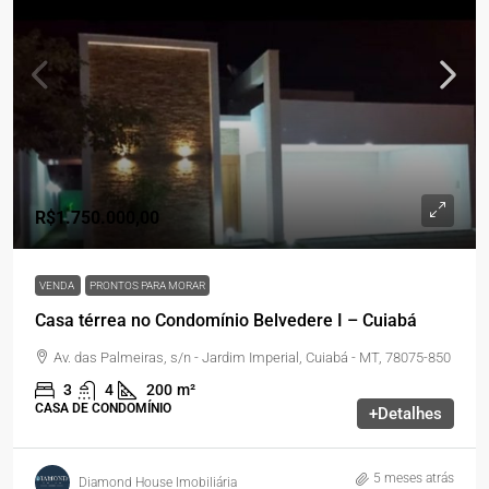
R$1.750.000,00
VENDA
PRONTOS PARA MORAR
Casa térrea no Condomínio Belvedere I – Cuiabá
Av. das Palmeiras, s/n - Jardim Imperial, Cuiabá - MT, 78075-850
3
4
200
m²
CASA DE CONDOMÍNIO
+Detalhes
5 meses atrás
Diamond House Imobiliária