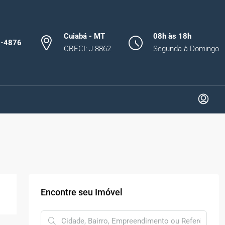
Cuiabá - MT
08h às 18h
0-4876
CRECI: J 8862
Segunda à Domingo
Encontre seu Imóvel