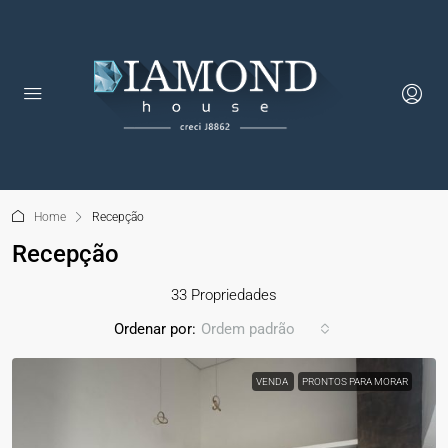
Home
Recepção
Recepção
33 Propriedades
Ordenar por:
Ordem padrão
VENDA
PRONTOS PARA MORAR