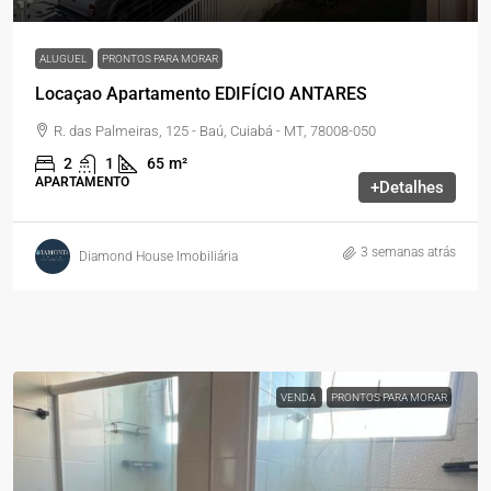
ALUGUEL
PRONTOS PARA MORAR
Locaçao Apartamento EDIFÍCIO ANTARES
R. das Palmeiras, 125 - Baú, Cuiabá - MT, 78008-050
2
1
65
m²
APARTAMENTO
+Detalhes
3 semanas atrás
Diamond House Imobiliária
VENDA
PRONTOS PARA MORAR