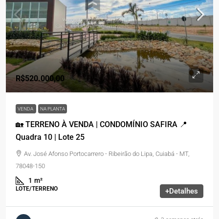
R$520.000,00
VENDA
NA PLANTA
🏡 TERRENO À VENDA | CONDOMÍNIO SAFIRA 📍
Quadra 10 | Lote 25
Av. José Afonso Portocarrero - Ribeirão do Lipa, Cuiabá - MT,
78048-150
1
m²
LOTE/TERRENO
+Detalhes