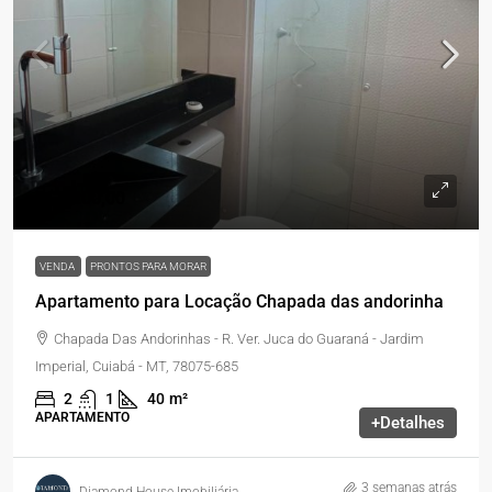
R$2.200,00
VENDA
PRONTOS PARA MORAR
Apartamento para Locação Chapada das andorinha
Chapada Das Andorinhas - R. Ver. Juca do Guaraná - Jardim
Imperial, Cuiabá - MT, 78075-685
2
1
40
m²
APARTAMENTO
+Detalhes
3 semanas atrás
Diamond House Imobiliária