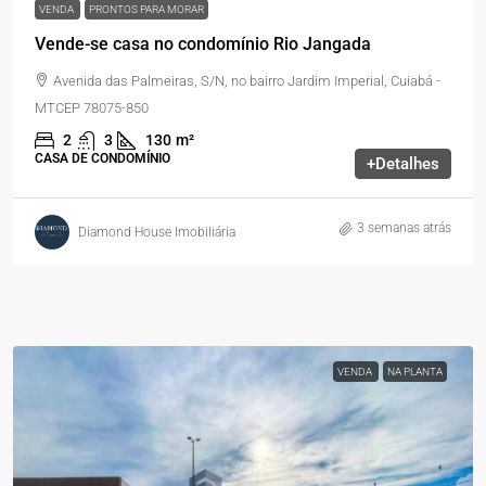
VENDA
PRONTOS PARA MORAR
Vende-se casa no condomínio Rio Jangada
Avenida das Palmeiras, S/N, no bairro Jardim Imperial, Cuiabá -
MTCEP 78075-850
2
3
130
m²
CASA DE CONDOMÍNIO
+Detalhes
3 semanas atrás
Diamond House Imobiliária
VENDA
NA PLANTA