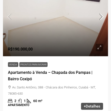
R$190.000,00
VENDA
PRONTOS PARA MORAR
Apartamento à Venda – Chapada dos Pampas |
Bairro Coxipó
Av. Santo Antônio, 388 - Chácara dos Pinheiros, Cuiabá - MT,
78085-630
2
1
60
m²
APARTAMENTO
+Detalhes