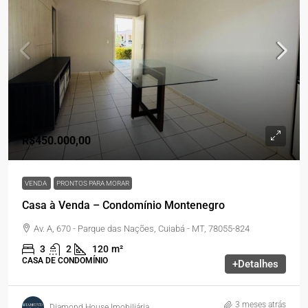
R$450.000,00
VENDA
PRONTOS PARA MORAR
Casa à Venda – Condomínio Montenegro
Av. A, 670 - Parque das Nações, Cuiabá - MT, 78055-824
3
2
120
m²
CASA DE CONDOMÍNIO
+Detalhes
3 meses atrás
Diamond House Imobiliária