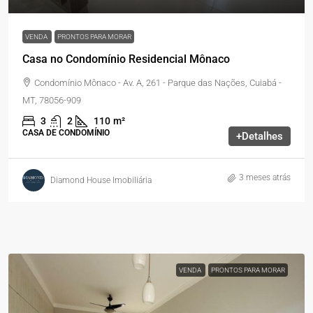
VENDA
PRONTOS PARA MORAR
Casa no Condomínio Residencial Mônaco
Condomínio Mônaco - Av. A, 261 - Parque das Nações, Cuiabá -
MT, 78056-909
3
2
110
m²
CASA DE CONDOMÍNIO
+Detalhes
3 meses atrás
Diamond House Imobiliária
VENDA
PRONTOS PARA MORAR