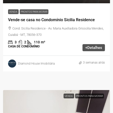
VENDA
PRONTOS PARA MORAR
Vende-se casa no Condomínio Sicilia Residence
Cond. Sicilia Residence - Av. Maria Auxiliadora Grissolia Mendes,
Cuiabá - MT, 78056-370
3
2
110
m²
CASA DE CONDOMÍNIO
+Detalhes
3 semanas atrás
Diamond House Imobiliária
VENDA
PRONTOS PARA MORAR