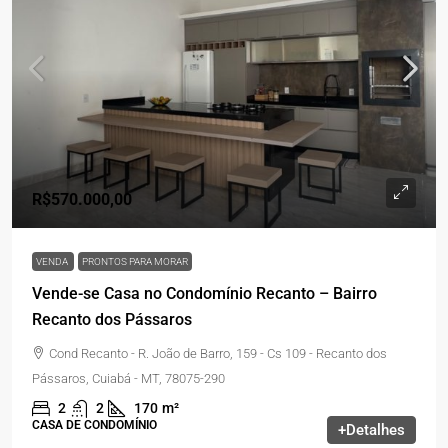
R$570.000,00
VENDA
PRONTOS PARA MORAR
Vende-se Casa no Condomínio Recanto – Bairro
Recanto dos Pássaros
Cond Recanto - R. João de Barro, 159 - Cs 109 - Recanto dos
Pássaros, Cuiabá - MT, 78075-290
2
2
170
m²
CASA DE CONDOMÍNIO
+Detalhes