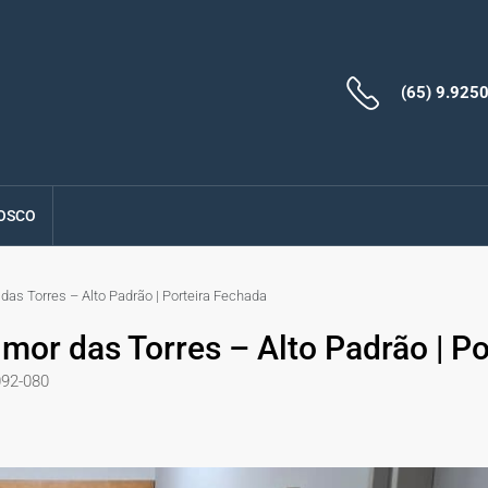
(65) 9.925
OSCO
as Torres – Alto Padrão | Porteira Fechada
or das Torres – Alto Padrão | Po
092-080