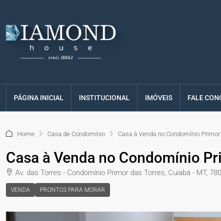
PÁGINA INICIAL
INSTITUCIONAL
IMÓVEIS
FALE CON
Home
Casa de Condomínio
Casa à Venda no Condomínio Primor d
Casa à Venda no Condomínio Prim
Av. das Torres - Condomínio Primor das Torres, Cuiabá - MT, 78
VENDA
PRONTOS PARA MORAR